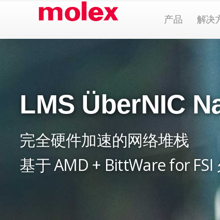
跳
Open Pr
产品
解决
到
内
容
LMS ÜberNIC Na
完全硬件加速的网络堆栈
基于 AMD + BittWare for