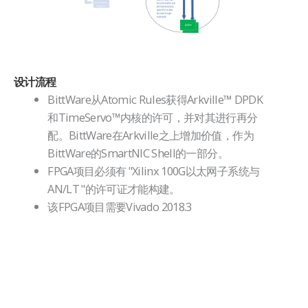
设计流程
BittWare从Atomic Rules获得Arkville™ DPDK
和TimeServo™内核的许可，并对其进行再分
配。BittWare在Arkville之上增加价值，作为
BittWare的SmartNIC Shell的一部分。
FPGA项目必须有 "Xilinx 100G以太网子系统与
AN/LT "的许可证才能构建。
该FPGA项目需要Vivado 2018.3
标
题
空
标