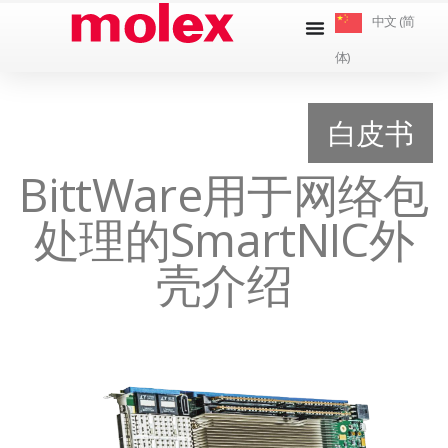
跳
中文 (简
到
体)
内
容
白皮书
BittWare用于网络包
处理的SmartNIC外
壳介绍