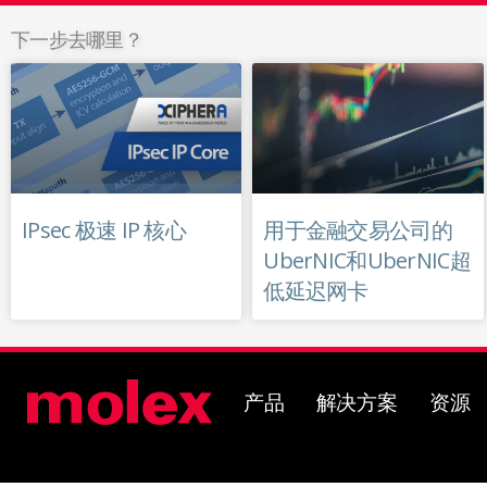
下一步去哪里？
IPsec 极速 IP 核心
用于金融交易公司的
UberNIC和UberNIC超
低延迟网卡
Open Products
Open Sol
O
产品
解决方案
资源