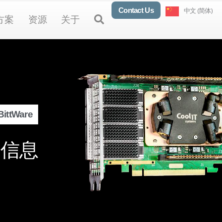
Contact Us
中文 (简体)
oducts
Open Solutions
Open Resources
Open About
Open
方案
资源
关于
ittWare
多信息