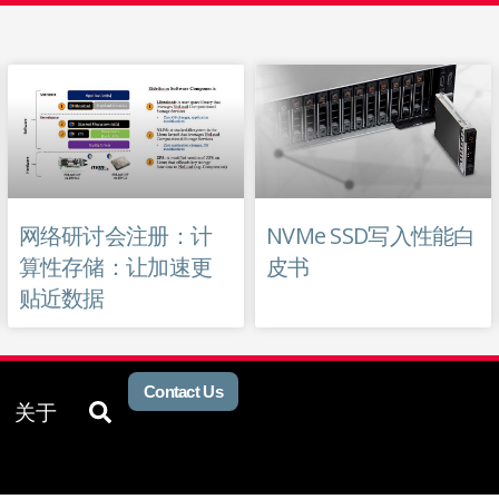
网络研讨会注册：计
NVMe SSD写入性能白
算性存储：让加速更
皮书
贴近数据
Contact Us
utions
pen Resources
Open About
Open
关于