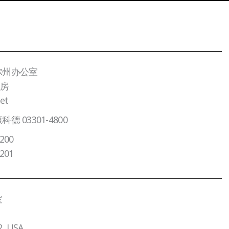
尔州办公室
套房
et
 03301-4800
200
201
室
2, USA