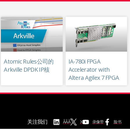
Atomic Rules公司的
IA-780i FPGA
Arkville DPDK IP核
Accelerator with
Altera Agilex 7 FPGA
关注我们
ǞǞǞ
X
录像带
脸书