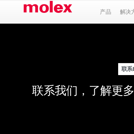
跳
Open Pr
产品
解决
到
内
容
联系B
联系我们，了解更