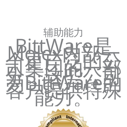
辅助能力
BittWare是
Molex内部一
个更广泛的公
司集团的一部
分。这些公司
为BittWare的
客户提供特殊
能力。