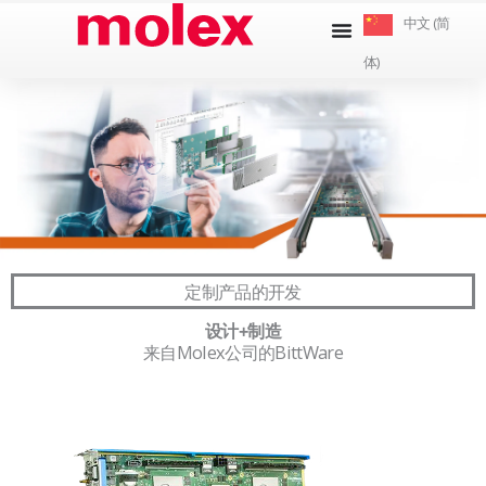
跳
中文 (简
到
体)
内
容
定制产品的开发
设计+制造
来自Molex公司的BittWare