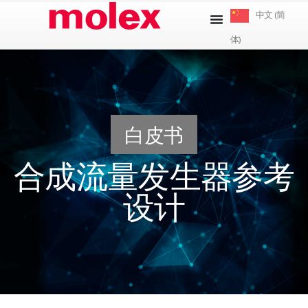
跳
中文 (简
到
体)
内
容
白皮书
合成流量发生器参考
设计