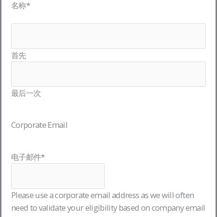
名称
*
首先
最后一次
Corporate Email
电子邮件
*
Please use a corporate email address as we will often
need to validate your eligibility based on company email