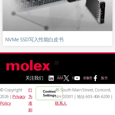
NVMe SSD写入性能白皮书
关注我们
ǞǞǞ
X
录像带
脸书
© Copyright
行
45 South Main Street, Concord,
Cookies
Settings
2026 |
Privacy
为
NH 03301 | 地址
603-406-6200 |
Policy
准
联系人
则