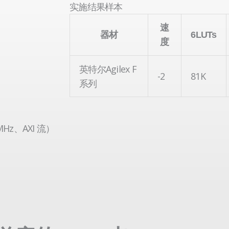
实施结果样本
速
器材
6LUTs
度
英特尔Agilex F
-2
81K
系列
Hz、AXI 流）