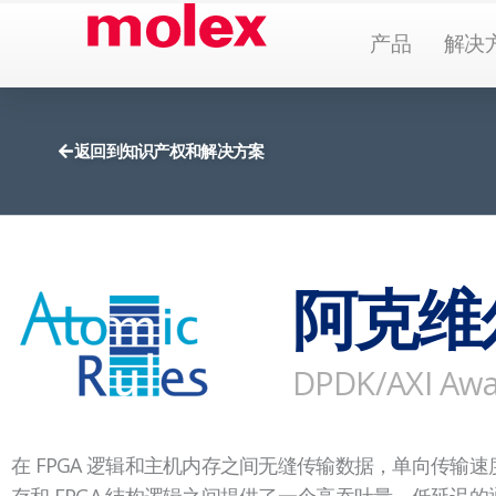
跳
Open Pr
产品
解决
到
内
容
返回到知识产权和解决方案
阿克维
DPDK/AXI Awa
在 FPGA 逻辑和主机内存之间无缝传输数据，单向传输速度高达 60
存和 FPGA 结构逻辑之间提供了一个高吞吐量、低延迟的