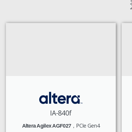
IA-840f
，PCIe Gen4
Altera Agilex AGF027