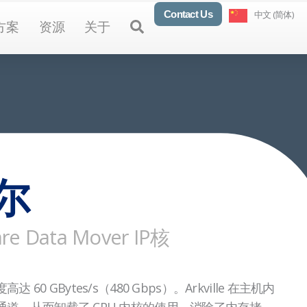
Contact Us
中文 (简体)
oducts
Open Solutions
Open Resources
Open About
Open
方案
资源
关于
尔
re Data Mover IP核
 GBytes/s（480 Gbps）。Arkville 在主机内
通道，从而卸载了 CPU 内核的使用，消除了内存拷