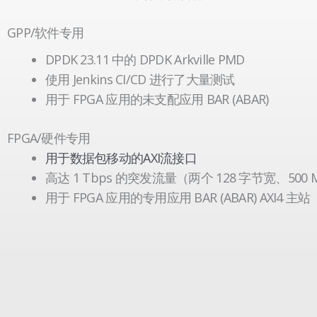
GPP/软件专用
DPDK 23.11 中的 DPDK Arkville PMD
使用 Jenkins CI/CD 进行了大量测试
用于 FPGA 应用的未支配应用 BAR (ABAR)
FPGA/硬件专用
用于数据包移动的AXI流接口
高达 1 Tbps 的突发流量（两个 128 字节宽、500 M
用于 FPGA 应用的专用应用 BAR (ABAR) AXI4 主站
空
空
标
标
题
题