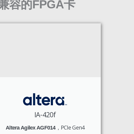
兼容的FPGA卡
IA-420f
，PCIe Gen4
Altera Agilex AGF014