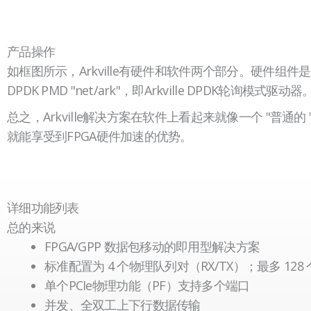
产品操作
空
如框图所示，Arkville有硬件和软件两个部分。硬件组
标
DPDK PMD "net/ark"，即Arkville DPDK轮
题
总之，Arkville解决方案在软件上看起来就像一个 "普
就能享受到FPGA硬件加速的优势。
空
空
标
标
题
题
详细功能列表
总的来说
FPGA/GPP 数据包移动的即用型解决方案
标准配置为 4 个物理队列对（RX/TX）；最多 12
单个PCIe物理功能（PF）支持多个端口
并发、全双工上下行数据传输