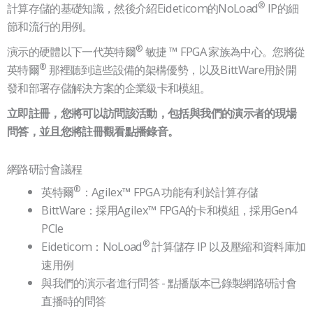
®
計算存儲的基礎知識，然後介紹Eideticom的NoLoad
IP的細
節和流行的用例。
®
演示的硬體以下一代英特爾
敏捷 ™ FPGA 家族為中心。您將從
®
英特爾
那裡聽到這些設備的架構優勢，以及BittWare用於開
發和部署存儲解決方案的企業級卡和模組。
立即註冊，您將可以訪問該活動，包括與我們的演示者的現場
問答，並且您將註冊觀看點播錄音。
網路研討會議程
®
英特爾
：Agilex™ FPGA 功能有利於計算存儲
BittWare：採用Agilex™ FPGA的卡和模組，採用Gen4
PCIe
®
Eideticom：NoLoad
計算儲存 IP 以及壓縮和資料庫加
速用例
與我們的演示者進行問答 - 點播版本已錄製網路研討會
直播時的問答