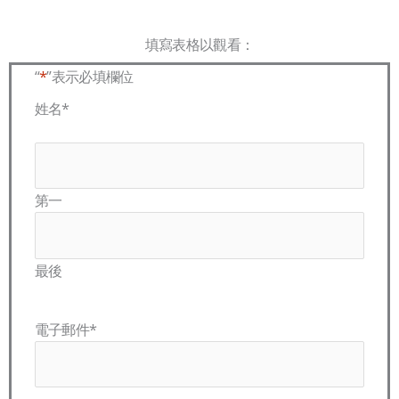
填寫表格以觀看：
“
*
”表示必填欄位
國
姓名
*
家
第一
最後
電子郵件
*