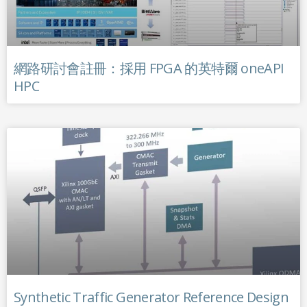
網路研討會註冊：採用 FPGA 的英特爾 oneAPI
HPC
Synthetic Traffic Generator Reference Design