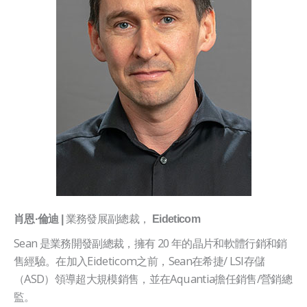
業務發展副總裁，
肖恩·倫迪 |
Eideticom
Sean 是業務開發副總裁，擁有 20 年的晶片和軟體行銷和銷
售經驗。在加入Eideticom之前，Sean在希捷/ LSI存儲
（ASD）領導超大規模銷售，並在Aquantia擔任銷售/營銷總
監。