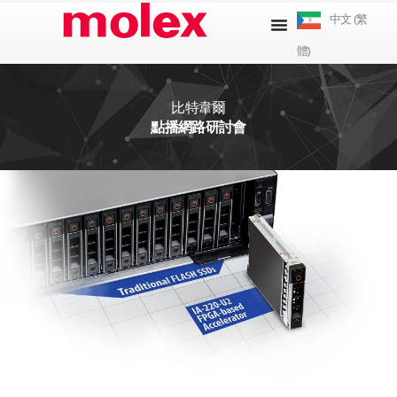
跳
中文 (繁
到
體)
內
容
比特韋爾
點播網路研討會