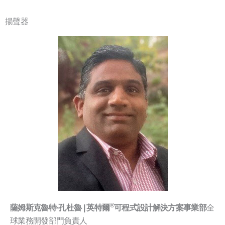
揚聲器
全
®
薩姆斯克魯特·孔杜魯 |
英特爾
可程式設計解決方案事業部
球業務開發部門負責人