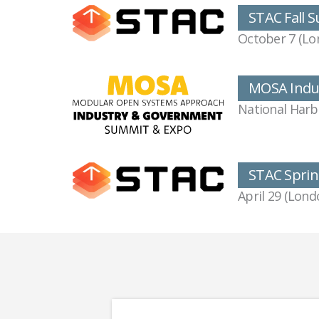
STAC Fall 
October 7 (Lo
MOSA Indu
National Harbo
STAC Sprin
April 29 (Lond