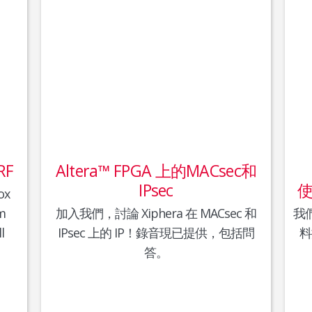
RF
Altera™ FPGA 上的MACsec和
IPsec
使
ox
m
加入我們，討論 Xiphera 在 MACsec 和
我
l
IPsec 上的 IP！錄音現已提供，包括問
料
答。