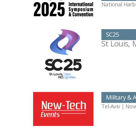
National Harb
SC25
St Louis, 
Military & 
Tel-Aviv | No