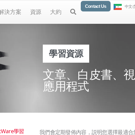
Contact Us
中文 (
en Products
Open Solutions
Open Resources
Open About
Open
解決方案
資源
大約
學習資源
文章、白皮書、
應用程式
ttWare學習
我們會定期發佈內容，説明您選擇最適合