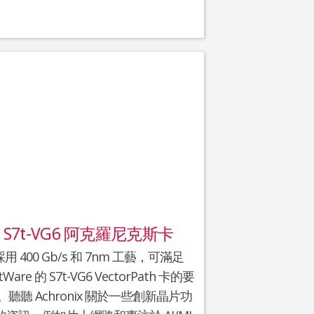
S7t-VG6 阿克羅尼克斯卡
採用 400 Gb/s 和 7nm 工藝，可滿足
ttWare 的 S7t-VG6 VectorPath 卡的要
。聽聽 Achronix 關於一些創新晶片功