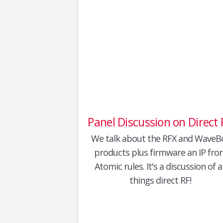
Panel Discussion on Direct 
We talk about the RFX and WaveB
products plus firmware an IP fro
Atomic rules. It's a discussion of al
things direct RF!