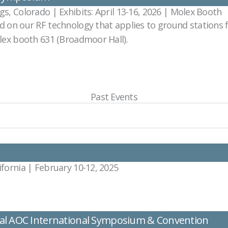
s, Colorado | Exhibits: April 13-16, 2026 | Molex Booth
d on our RF technology that applies to ground stations
olex booth 631 (Broadmoor Hall).
Past Events
ifornia | February 10-12, 2025
l AOC International Symposium & Convention