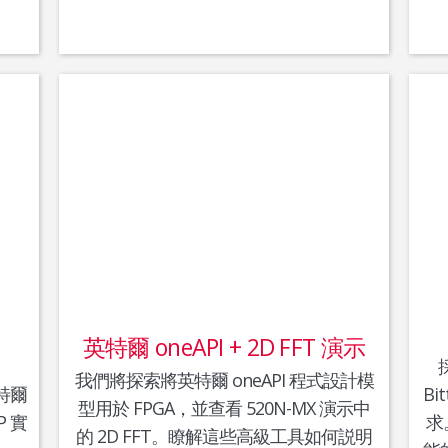
英特爾 oneAPI + 2D FFT 演示
我們將探索將英特爾 oneAPI 程式設計模
特爾
Bi
型用於 FPGA，並查看 520N-MX 演示中
P 實
求
的 2D FFT。瞭解這些高級工具如何説明