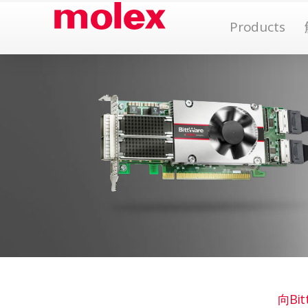
跳
Op
Products
到
內
容
向Bi