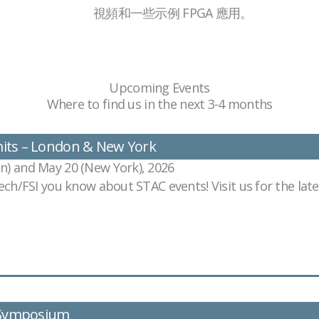
視頻和一些示例 FPGA 應用。
Upcoming Events
Where to find us in the next 3-4 months
ts – London & New York
on) and May 20 (New York), 2026
ntech/FSI you know about STAC events! Visit us for the la
 Symposium