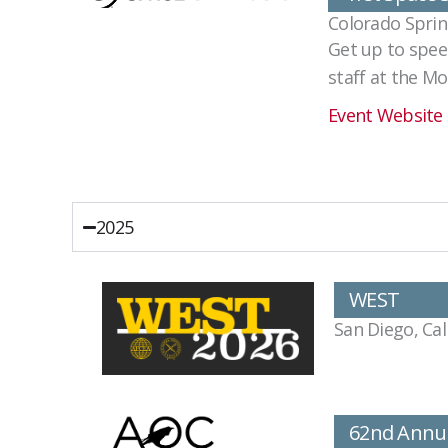
Colorado Spring
Get up to spee
staff at the M
Event Website
2025
WEST
San Diego, Cal
62nd Annua