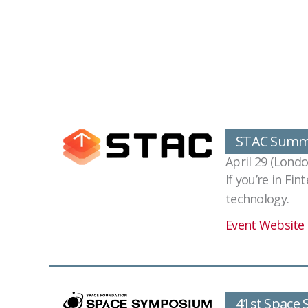
STAC Summi
April 29 (Lond
If you’re in Fi
technology.
Event Website
41st Space