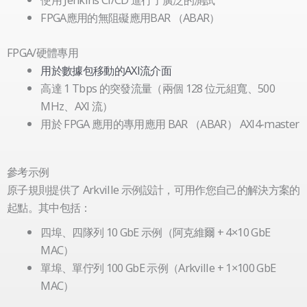
FPGA應用的無阻礙應用BAR （ABAR）
FPGA/硬體專用
用於數據包移動的AXI流介面
高達 1 Tbps 的突發流量（兩個 128 位元組寬、500
MHz、AXI 流）
用於 FPGA 應用的專用應用 BAR （ABAR） AXI4-master
空
空
參考示例
標
標
原子規則提供了 Arkville 示例設計，可用作您自己的解決方案的
題
題
起點。其中包括：
四埠、四隊列 10 GbE 示例（阿克維爾 + 4×10 GbE
MAC）
單埠、單佇列 100 GbE 示例（Arkville + 1×100 GbE
MAC）