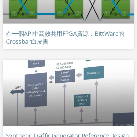
在一個API中高效共用FPGA資源：BittWare的
Crossbar白皮書
Synthetic Traffic Generator Reference Design