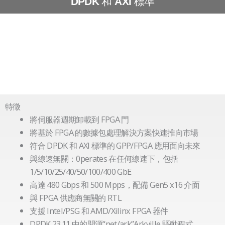
和
標準
DPDK
AXI
特徵
將伺服器週期卸載到 FPGA 門
將基於 FPGA 的數據包處理解決方案快速推向市場
符合 DPDK 和 AXI 標準的 GPP/FPGA 應用面向未來
與線速無關：0perates 在任何線速下，包括
1/5/10/25/40/50/100/400 GbE
高達 480 Gbps 和 500 Mpps，配備 Gen5 x16 介面
與 FPGA 供應商無關的 RTL
支援 Intel/PSG 和 AMD/Xilinx FPGA 器件
DPDK 23.11 中的開源“net/ark”Arkville 驅動程式