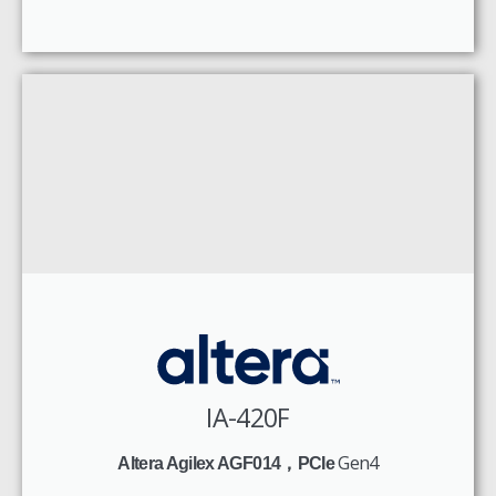
IA-420F
Gen4
Altera Agilex AGF014，PCIe