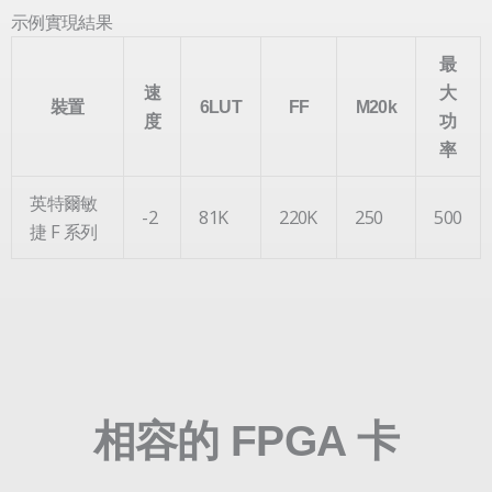
示例實現結果
最
速
大
裝置
6LUT
FF
M20k
度
功
率
英特爾敏
-2
81K
220K
250
500
捷 F 系列
相容的 FPGA 卡