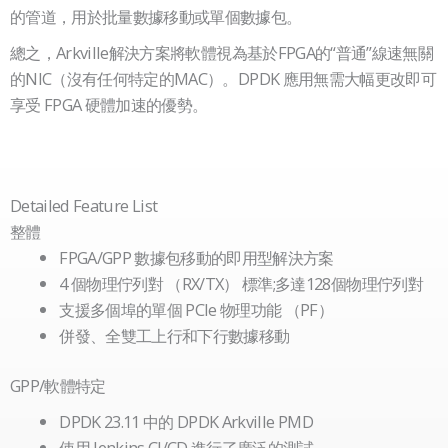
的管道，用於批量數據移動或單個數據包。
總之，Arkville解決方案將軟體視為基於FPGA的“普通”線速無關
的NIC（沒有任何特定的MAC）。DPDK 應用無需大幅更改即可
享受 FPGA 硬體加速的優勢。
空
空
標
標
題
題
Detailed Feature List
整體
FPGA/GPP 數據包移動的即用型解決方案
4 個物理佇列對 （RX/TX） 標準;多達128個物理佇列對
支援多個埠的單個 PCIe 物理功能 （PF）
併發、全雙工上行和下行數據移動
GPP/軟體特定
DPDK 23.11 中的 DPDK Arkville PMD
使用 Jenkins CI/CD 進行了廣泛的測試