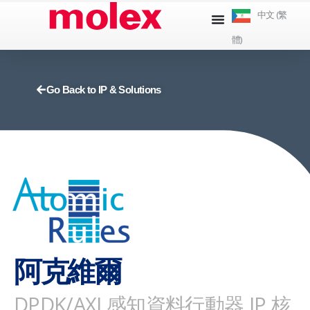
跳
中文 (繁
到
體)
內
容
Go Back to IP & Solutions
阿克維爾
DPDK/AXI 感知資料行動器 IP 核