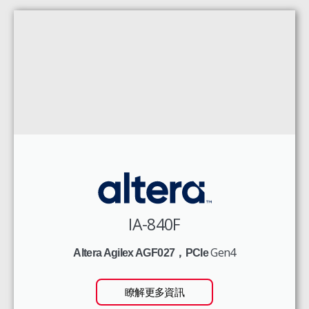
IA-840F
Gen4
Altera Agilex AGF027，PCIe
瞭解更多資訊