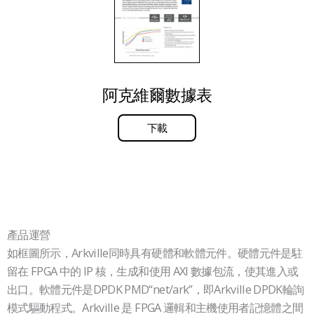
阿克維爾數據表
下載
產品運營
空
如框圖所示，Arkville同時具有硬體和軟體元件。硬體元件是駐
標
留在 FPGA 中的 IP 核，生成和使用 AXI 數據包流，使其進入或
題
出口。軟體元件是DPDK PMD“net/ark”，即Arkville DPDK輪詢
模式驅動程式。Arkville 是 FPGA 邏輯和主機使用者記憶體之間