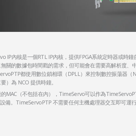
rvo IP內核是一個RTL IP內核，提供FPGA系統定時器或時鐘的
速無關的數據包時間戳的需求，但可能會在需要高解析度、
imeServoPTP都使用數位鎖相環（DPLL）來控制數控振蕩
要）為 NCO 提供時鐘。
AC（不包括在內），TimeServo可以作為TimeServoP
P普通從設備。TimeServoPTP 不需要任何主機處理器交互即可運