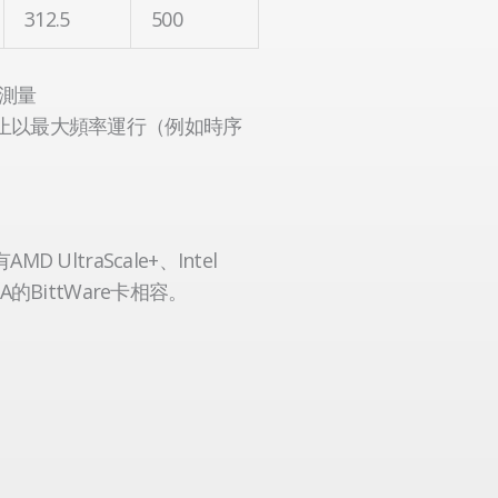
312.5
500
能測量
能會阻止以最大頻率運行（例如時序
D UltraScale+、Intel
 FPGA的BittWare卡相容。