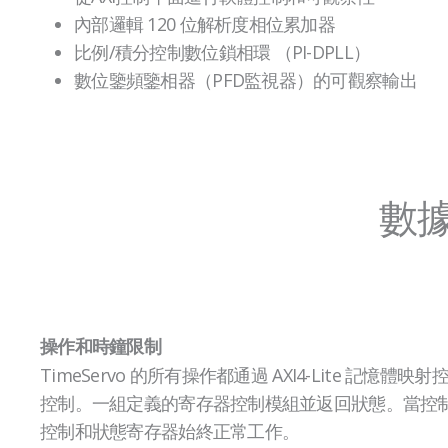
內部邏輯 120 位解析度相位累加器
比例/積分控制數位鎖相環 （PI-DPLL）
數位鑒頻鑒相器（PFD監視器）的可觀察輸出
數
操作和時鐘限制
TimeServo 的所有操作都通過 AXI4-Lite 記憶體
控制。一組定義的寄存器控制模組並返回狀態。當控
控制和狀態寄存器始終正常工作。