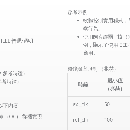
參考示例
軟體控制實用程式，
察行為。
使用阿克維爾IP核
EEE 普通/透明
例，顯示了使用IEEE-
應用。
時鐘頻率限制 （兆赫）
Hz 參考時鐘）
z 參考時鐘）
最小值
時鐘
（兆赫）
axi_clk
50
以及以下內容：
通時鐘 （OC） 從機實現
ref_clk
100