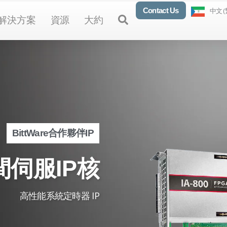
Contact Us
中文 (
en Products
Open Solutions
Open Resources
Open About
Open
解決方案
資源
大約
BittWare合作夥伴IP
間伺服IP核
高性能系統定時器 IP