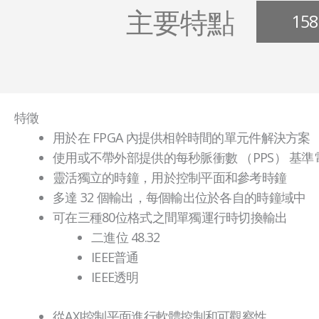
主要特點
15
特徵
用於在 FPGA 內提供相幹時間的單元件解決方案
使用或不帶外部提供的每秒脈衝數 （PPS） 基
靈活獨立的時鐘，用於控制平面和參考時鐘
多達 32 個輸出，每個輸出位於各自的時鐘域中
可在三種80位格式之間單獨運行時切換輸出
二進位 48.32
IEEE普通
IEEE透明
從AXI控制平面進行軟體控制和可觀察性