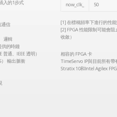
間插入的1步式
now_clk_
50
[1] 在標稱頻率下進行的性
主站通信
[2] FPGA 性能限制可
收斂）
） 邏輯
提供的時鐘
 普通、IEEE 透明）
相容的 FPGA 卡
S） 輸出脈衝
TimeServo IP與目前所有帶有AM
Stratix 10和Intel Agilex
現