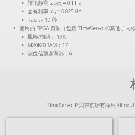
雜訊頻寬 ω
= 0.1 Hz
頻寬
固有頻率 ω
= 0.025 Hz
n
Tau τ= 10 秒
使用的 FPGA 資源（包括 TimeServo 和其他子內
楓椿/枷鎖： 13K
M20K/BRAM：17
數位信號處理器：6
TimeServo IP 與當前所有採用 Xilinx Ultr