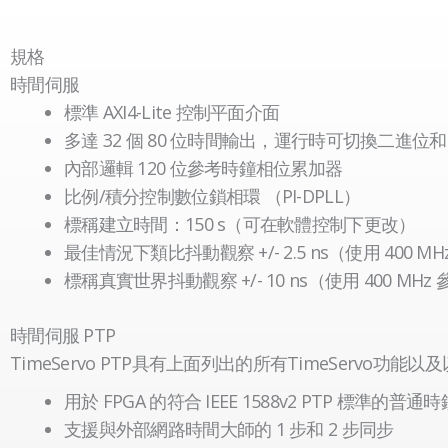
規格
時間伺服
標準 AXI4-Lite 控制平面介面
多達 32 個 80 位時間輸出，運行時可切換二進位和 I
內部邏輯 120 位參考時鐘相位累加器
比例/積分控制數位鎖相環 （PI-DPLL）
標稱建立時間：150 s（可在軟體控制下更改）
最佳情況下類比抖動觀察 +/- 2.5 ns（使用 400 M
標稱真實世界抖動觀察 +/- 10 ns（使用 400 MH
時間伺服 PTP
TimeServo PTP具有上面列出的所有TimeServo功能
用於 FPGA 的符合 IEEE 1588v2 PTP 標準的普
支援與外部網路時間大師的 1 步和 2 步同步