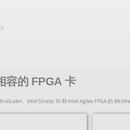
核）
相容的 FPGA 卡
aScale+、Intel Stratix 10 和 Intel Agilex FPGA 的 Bit