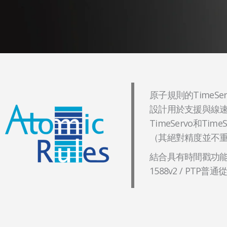
原子規則的TimeSe
設計用於支援與線
TimeServo和T
（其絕對精度並不重
結合具有時間戳功能的M
1588v2 / PT