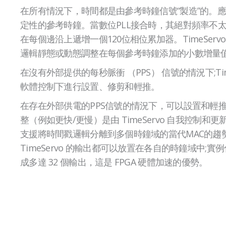
在所有情況下，時間都是由參考時鐘信號“製造”的。
定性的參考時鐘。當數位PLL接合時，其絕對頻率不
在每個邊沿上遞增一個120位相位累加器。TimeServo 
邏輯靜態或動態調整在每個參考時鐘添加的小數增量
在沒有外部提供的每秒脈衝 （PPS） 信號的情況下;Time
軟體控制下進行設置、修剪和輕推。
在存在外部供電的PPS信號的情況下，可以設置和輕推
整（例如更快/更慢）是由 TimeServo 自我控制和更
支援將時間戳邏輯分離到多個時鐘域的當代MAC的趨勢
TimeServo 的輸出都可以放置在各自的時鐘域中;
成多達 32 個輸出，這是 FPGA 硬體加速的優勢。