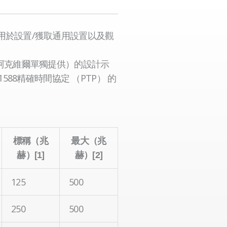
用於設置/獲取通用設置以及觀
（阿克維爾單獨提供）的設計示
1588精確時間協定 （PTP） 的
標稱（兆
最大（兆
赫）[1]
赫）[2]
125
500
250
500