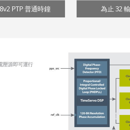
88v2 PTP 普通時鐘
為止 32 
準電壓源即可運行