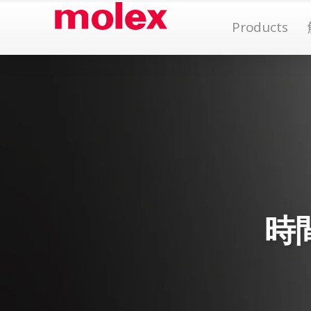
跳
Op
Products
到
內
容
時