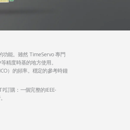
功能。雖然 TimeServo 專門
中等精度時基的地方使用。
器（NCO）的頻率。穩定的參考時鐘
TP訂購：一個完整的IEEE-
行。