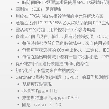
時間伺服PTP延遲請求是使用MAC TX硬體時
端到端 （E2E） 延遲機制
用於在 FPGA 內提供相幹時間的單元件解決方案
通過乙太網 L2 PTP/1588 乙太網類型幀與 PTP 
靈活獨立的時鐘，用於控制平面和參考時鐘
多達 32 個「現在」輸出，具有時鐘域交叉 （CDC
每個時鐘都位於自己的時鐘域中，來自使用者
每種可單獨選擇的 80b 輸出格式（二進位、IEEE
每個在輸出時鐘域中都有一個每秒脈衝數 （PP
從AXI控制平面進行軟體控制和可觀察性
初始化后，不需要來自主機的交互
Gardner 2 型數位鎖相環 （DPLL） 的原子規則實
雙精度浮點實現
採樣率 F
= 1 Hz
樣本
奈奎斯特速率 F
= 0.5 Hz
奈奎斯特
阻尼 （zeta） ξ = 1.0