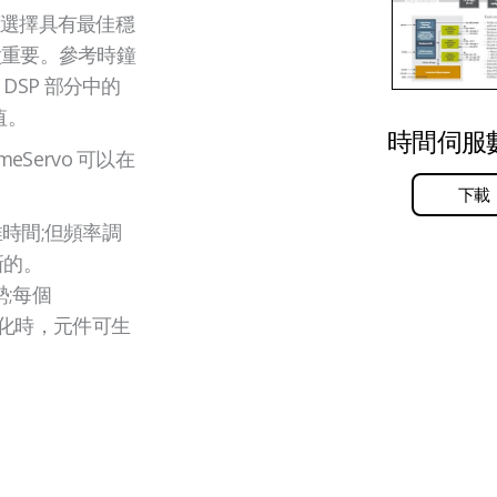
應選擇具有最佳穩
太重要。參考時鐘
DSP 部分中的
值。
時間伺服
Servo 可以在
下載
時間;但頻率調
新的。
;每個
實例化時，元件可生