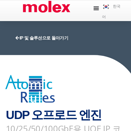
콘
한국
텐
어
츠
로
건
IP 및 솔루션으로 돌아가기
너
뛰
기
UDP 오프로드 엔진
10/25/50/100GbE용 UOE IP 코