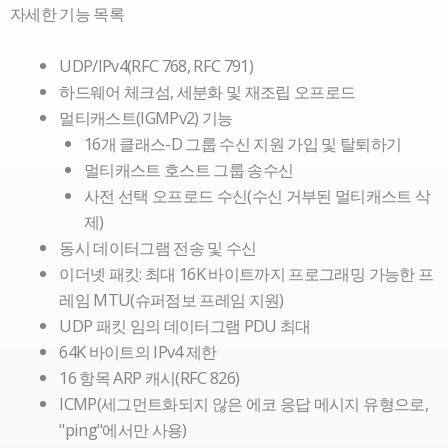
자세한 기능 목록
UDP/IPv4(RFC 768, RFC 791)
하드웨어 체크섬, 세분화 및 재조립 오프로드
멀티캐스트(IGMPv2) 기능
16개 클래스-D 그룹 수신 지원 가입 및 탈퇴하기
멀티캐스트 호스트 그룹 송수신
사전 선택 오프로드 수신(수신 거부된 멀티캐스트 삭
제)
동시 데이터그램 전송 및 수신
이더넷 패킷: 최대 16K 바이트까지 프로그래밍 가능한 프
레임 MTU(슈퍼점보 프레임 지원)
UDP 패킷 임의 데이터그램 PDU 최대
64K 바이트의 IPv4 제한
16 항목 ARP 캐시(RFC 826)
ICMP(세그먼트화되지 않은 에코 응답 메시지 유형으로,
"ping"에서만 사용)