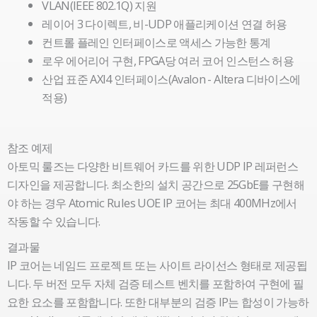
VLAN(IEEE 802.1Q) 지원
레이어 3 다이렉트, 비-UDP 애플리케이션 연결 허용
컨트롤 플레인 인터페이스로 액세스 가능한 통계
로우 에어리어 구현, FPGA당 여러 코어 인스턴스 허용
산업 표준 AXI4 인터페이스(Avalon - Altera 디바이스에
적용)
빈
빈
참조 예제
제
제
아토믹 룰즈는 다양한 비트웨어 카드를 위한 UDP IP 레퍼런스
목
목
디자인을 제공합니다. 최소한의 설치 공간으로 25GbE를 구현해
야 하는 경우 Atomic Rules UOE IP 코어는 최대 400MHz에서
작동할 수 있습니다.
결과물
IP 코어는 네임드 프로젝트 또는 사이트 라이선스 형태로 제공됩
니다. 두 버전 모두 자체 검증 테스트 벤치를 포함하여 구현에 필
요한 요소를 포함합니다. 또한 대부분의 검증 IP는 합성이 가능하