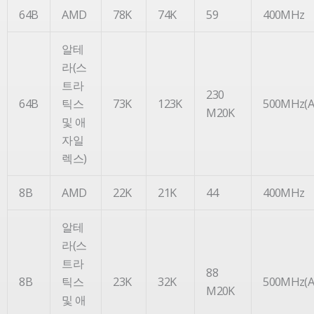
64B
AMD
78K
74K
59
400MHz
알테
라(스
트라
230
64B
틱스
73K
123K
500MHz(Ag
M20K
및 애
자일
렉스)
8B
AMD
22K
21K
44
400MHz
알테
라(스
트라
88
8B
틱스
23K
32K
500MHz(Ag
M20K
및 애