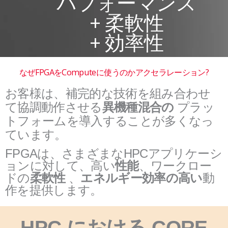
パフォーマンス
+ 柔軟性
+ 効率性
なぜFPGAをComputeに使うのかアクセラレーション?
お客様は、補完的な技術を組み合わせ
て協調動作させる
異機種混合の
プラッ
トフォームを導入することが多くなっ
ています。
FPGAは、さまざまなHPCアプリケーシ
ョンに対して、高い
性能
、ワークロー
ドの
柔軟性
、
エネルギー効率の高い
動
作を提供します。
HPC における CORE