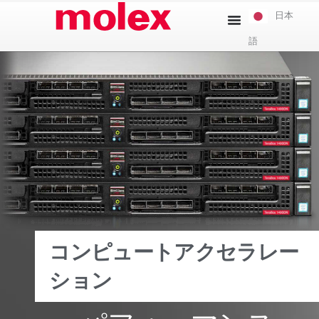
本
日本
文
語
へ
ス
キ
ッ
プ
コンピュートアクセラレー
ション