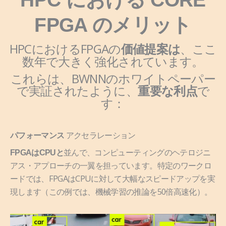
FPGA のメリット
HPCにおけるFPGAの
、ここ
価値提案は
数年で大きく強化されています。
これらは、
BWNNのホワイトペーパー
で
実証されたように、
で
重要な利点
す：
アクセラレーション
パフォーマンス
並んで、コンピューティングのヘテロジニ
FPGAはCPUと
アス・アプローチの一翼を担っています。特定のワークロ
ードでは、FPGAはCPUに対して大幅なスピードアップを実
現します（この例では、機械学習の推論を50倍高速化）。