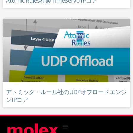
Atomic Rules社製TimeServo IPコア
アトミック・ルール社のUDPオフロードエンジ
ンIPコア