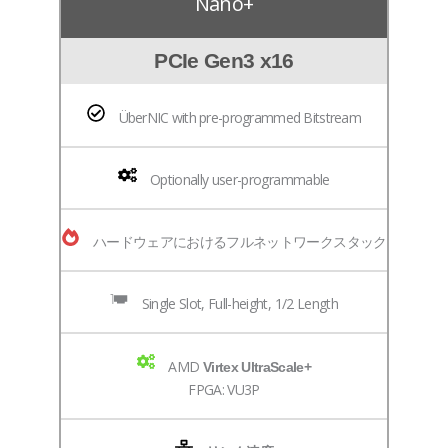
Nano+
PCIe Gen3 x16
ÜberNIC with pre-programmed Bitstream
Optionally user-programmable
ハードウェアにおけるフルネットワークスタック
Single Slot, Full-height, 1/2 Length
AMD
Virtex UltraScale+
FPGA: VU3P