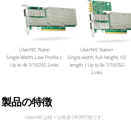
ÜberNIC Nano
ÜberNIC Nano+
Single Width, Low Profile |
Single width, full-height, 1/2
Up to 4x 1/10/25G Links
length | Up to 8x 1/10/25G
Links
製品の特徴
ÜberNICは様々な構成で利用可能です。