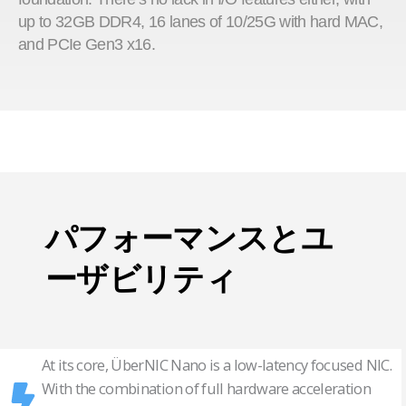
up to 32GB DDR4, 16 lanes of 10/25G with hard MAC,
and PCIe Gen3 x16.
パフォーマンスとユ
ーザビリティ
At its core, ÜberNIC Nano is a low-latency focused NIC.
With the combination of full hardware acceleration