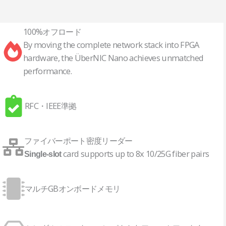
100%オフロード
By moving the complete network stack into FPGA
hardware, the ÜberNIC Nano achieves unmatched
performance.
RFC・IEEE準拠
ファイバーポート密度リーダー
card supports up to 8x 10/25G fiber pairs
Single-slot
マルチGBオンボードメモリ