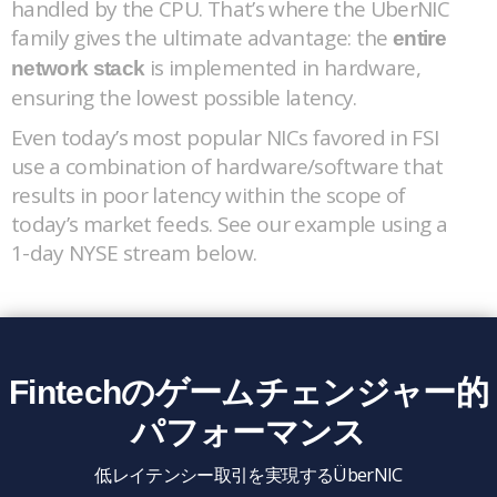
handled by the CPU. That’s where the ÜberNIC
family gives the ultimate advantage: the
entire
is implemented in hardware,
network stack
ensuring the lowest possible latency.
Even today’s most popular NICs favored in FSI
use a combination of hardware/software that
results in poor latency within the scope of
today’s market feeds. See our example using a
1-day NYSE stream below.
Fintechのゲームチェンジャー的
パフォーマンス
低レイテンシー取引を実現するÜberNIC