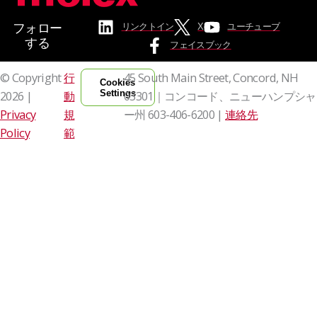
フォロー
リンクトイン
X
ユーチューブ
する
フェイスブック
© Copyright
行
45 South Main Street, Concord, NH
Cookies
Settings
2026 |
動
03301｜コンコード、ニューハンプシャ
Privacy
規
ー州
603-406-6200 |
連絡先
Policy
範