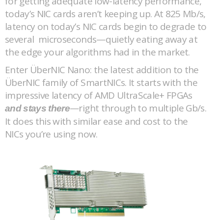
for getting adequate low-latency performance,
today’s NIC cards aren’t keeping up. At 825 Mb/s,
latency on today’s NIC cards begin to degrade to
several microseconds—quietly eating away at
the edge your algorithms had in the market.
Enter ÜberNIC Nano: the latest addition to the
ÜberNIC family of SmartNICs. It starts with the
impressive latency of AMD UltraScale+ FPGAs
—right through to multiple Gb/s.
and stays there
It does this with similar ease and cost to the
NICs you’re using now.