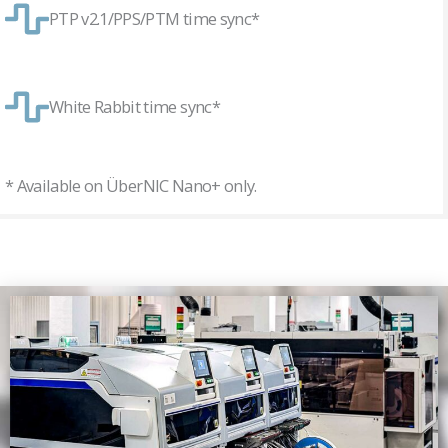
PTP v2.1/PPS/PTM time sync*
White Rabbit time sync*
* Available on ÜberNIC Nano+ only.