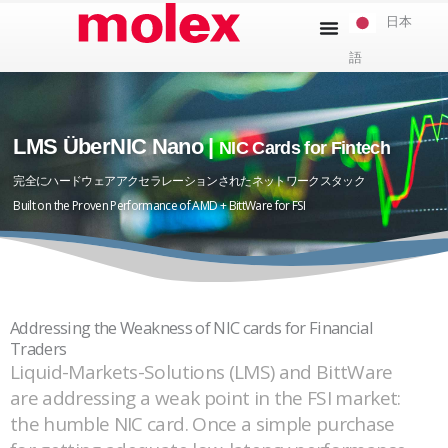
本
日本
文
語
へ
ス
キ
ッ
LMS ÜberNIC Nano |
NIC Cards for Fintech
プ
完全にハードウェアアクセラレーションされたネットワークスタック
Built on the Proven Performance of AMD + BittWare for FSI
Addressing the Weakness of NIC cards for Financial
Traders
Liquid-Markets-Solutions (LMS) and BittWare
are addressing a weak point in the FSI market:
the humble NIC card. Once a simple purchase