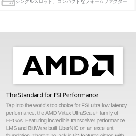
シングルスロット、コンパクトなフォームファクター
The Standard for FSI Performance
Tap into the world’s top choice for FSI ultra-low latency
performance, the AMD Virtex UltraScale+ family of
FPGAs. Featuring incredible transceiver performance,
LMS and BittWare built ÜberNIC on an excellent
foundation. There’s no lack in I/O features either, with