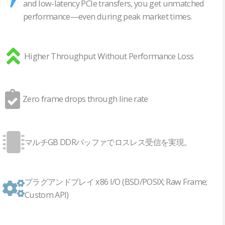
and low-latency PCIe transfers, you get unmatched
performance—even during peak market times.
Higher Throughput Without Performance Loss
Zero frame drops through line rate
マルチGB DDRバッファでロスレス受信を実現。
プラグアンドプレイ x86 I/O (BSD/POSIX; Raw Frame;
Custom API)