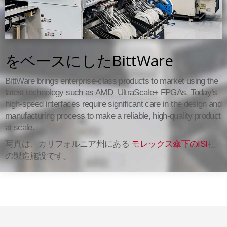
をベースにしたBittWare
BittWare brings enterprise-class products to market using the
latest technology such as AMD UltraScale+ FPGAs. Today’s
high-speed interfaces require significant care in the design and
manufacturing process to make a reliable, high-quality product
at scale.
写真は、カリフォルニア州にある
モレックス傘下のISI
社
の製造施設です。