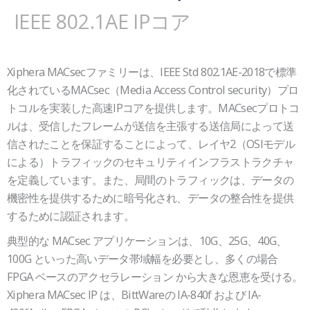
IEEE 802.1AE IPコア
Xiphera MACsecファミリーは、IEEE Std 802.1AE-2018で標準
化されているMACsec（Media Access Control security）プロ
トコルを実装した高速IPコアを提供します。MACsecプロトコ
ルは、受信したフレームが送信を主張する送信局によって送
信されたことを保証することによって、レイヤ2（OSIモデル
による）トラフィックのセキュリティインフラストラクチャ
を定義しています。また、局間のトラフィックは、データの
機密性を提供するために暗号化され、データの整合性を提供
するために認証されます。
典型的な MACsec アプリケーションは、10G、25G、40G、
100G といった高いデータ帯域幅を必要とし、多くの場合
FPGA ベースのアクセラレーション から大きな恩恵を受ける。
Xiphera MACsec IP は、BittWareの IA-840f および IA-