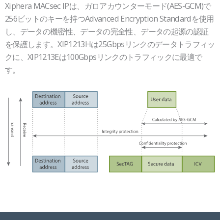
空
Xiphera MACsec IPは、ガロアカウンターモード(AES-GCM)で
の
256ビットのキーを持つAdvanced Encryption Standardを使用
見
し、データの機密性、データの完全性、データの起源の認証
出
を保護します。XIP1213Hは25Gbpsリンクのデータトラフィッ
し
クに、XIP1213Eは100Gbpsリンクのトラフィックに最適で
す。
空
空
の
の
見
見
出
出
し
し