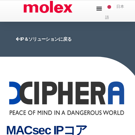
本
日本
文
語
へ
ス
キ
IP＆ソリューションに戻る
ッ
プ
MACsec IPコア