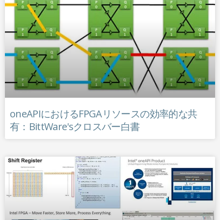
oneAPIにおけるFPGAリソースの効率的な共
有：BittWare'sクロスバー白書