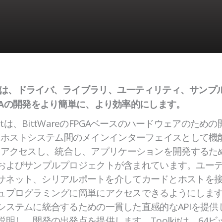
 IIツールは、ドライバ、ライブラリ、ユーティリティ、サ
GAの開発をより簡単に、より効率的にします。
I Toolkitは、BittWareのFPGAベースのハードウェア
ードとホストシステム間のメインインターフェイスとして機能し
カードにアクセスし、統合し、アプリケーションを開発する
およびサンプルプロジェクトが含まれています。ユー
、イーサネット、シリアルポートを介してカードとホストを
ュプログラミングに簡単にアクセスできるようにしま
システムに統合するための一貫した直感的なAPIを提
し、開発の出発点を提供します。Toolkitは、64ビットの