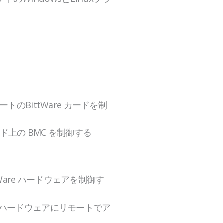
トのBittWare カードを制
カード上の BMC を制御する
ttWare ハードウェアを制御す
re のハードウェアにリモートでア