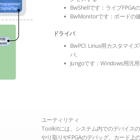
BwShellです：ライブFPG
BwMonitorです：ボード
ドライバ
BwPCI: Linux用カスタマイズ
バ。
Jungoです：Windows用
空
空
ユーティリティ
の
の
Toolkitには、システム内でのデバイス
見
見
やり取りやFPGAのデバッグ、カード上