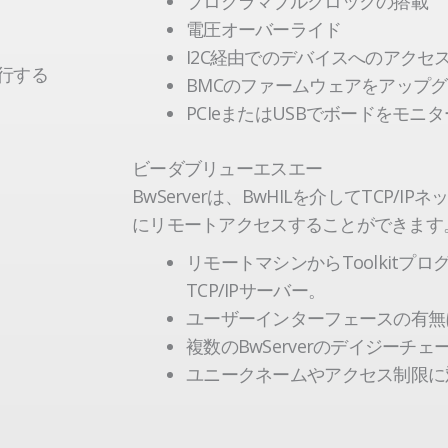
プログラマブルクロックの搭載
電圧オーバーライド
I2C経由でのデバイスへのアクセ
行する
BMCのファームウェアをアップ
PCIeまたはUSBでボードをモニ
ビーダブリューエスエー
BwServerは、BwHILを介してTCP/IP
にリモートアクセスすることができます
リモートマシンからToolkitプ
TCP/IPサーバー。
ユーザーインターフェースの有無
複数のBwServerのデイジーチ
ユニークネームやアクセス制限に