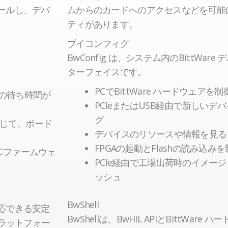
出
出
ロールし、デバ
ムからのカードへのアクセスなどを可能
し
し
ティがあります。
ブイコンフィグ
BwConfig は、システム内のBittWa
ターフェイスです。
PCでBittWare ハードウェアを
動の待ち時間が
PCIeまたはUSB経由で新しい
グ
通じて、ボード
デバイスのリソースや情報を見る
FPGAの起動とFlashの読み込み
Cファームウェ
PCIe経由で工場出荷時のイメー
ッシュ
BwShell
も対応できる安定
BwShellは、BwHIL APIとBittWa
プラットフォー