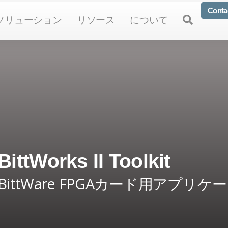
Conta
n Products
Open Solutions
Open Resources
Open About
Open
ソリューション
リソース
について
BittWorks II Toolkit
BittWare FPGAカード用アプ