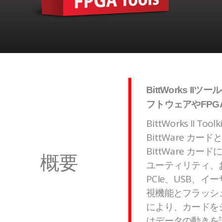
BittWorks
フトウェアやFP
BittWorks I
BittWare カ
BittWare 
概要
ユーティリティ、
PCIe、USB
視機能とフラッシ
により、カードを
はデータの動きを説明