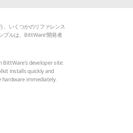
う、いくつかのリファレンス
は、BittWare'開発者
m BittWare’s developer site:
it installs quickly and
e hardware immediately.