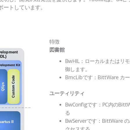
ポートしています。
特徴
図書館
BwHIL：ローカルまたはリモー
御します。
BmcLibです：BittWare 
ユーティリティ
BwConfigです：PC内のBi
る
BwServerです：BittWa
クセスする