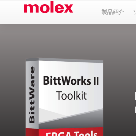
本
Ope
製品紹介
文
へ
ス
キ
ッ
プ