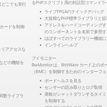
るPHPスクリプト用の対話型コマンドラ
ればどこでも実行
ライブFPGAのクイックデバッグ
大規模なPHP標準ライブラリと拡
アドレスをハードコーディングす
Ware カードを制御
のコンポーネントを名前で参照す
ほぼすべてのライブラリー機能に
インラインヘルプ
モリアクセスな
ブイモニター
などの機能を
BwMonitorは、BittWare カード
（BMC）を制御するためのインターフ
ボードヘルスを見る
センサーの読み取りとログ取得
基板がシャットダウンするタイミ
めの関数ライブラ
を制御する